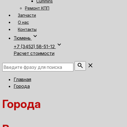
Cummins
Ремонт КПП
Запчасти
О нас
Контакты
expand_more
Тюмень
expand_more
+7 (3452) 58-51-12
Расчет стоимости
search
close
Главная
Города
Города