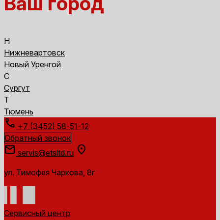
Ваш город
Н
Нижневартовск
Новый Уренгой
С
Сургут
Т
Тюмень
call
+7 (3452) 58-51-12
Обратный звонок
mail
location_on
servis@etsltd.ru
ул. Тимофея Чаркова, 8г
Сервисный центр