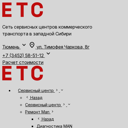
Сеть сервисных центров коммерческого
транспорта в западной Сибири
expand_more
location_on
Тюмень
ул. Тимофея Чаркова, 8г
expand_more
+7 (3452) 58-51-12
Расчет стоимости
chevron_right
expand_more
Сервисный центр
chevron_left
Назад
chevron_right
expand_more
Сервисный центр
chevron_right
Ремонт Man
chevron_left
Назад
Диагностика MAN