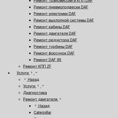
Ремонт трансмиссии и КПП DAF
Ремонт пневмоподвески DAF
Ремонт электрики DAF
Ремонт выхлопной системы DAF
Ремонт кабины DAF
Ремонт двигателя DAF
Ремонт редуктора DAF
Ремонт турбины DAF
Ремонт форсунок DAF
Ремонт DAF 95
Ремонт КПП ZF
chevron_right
expand_more
Услуги
chevron_left
Назад
chevron_right
expand_more
Услуги
Диагностика
chevron_right
Ремонт двигателя
chevron_left
Назад
Caterpillar