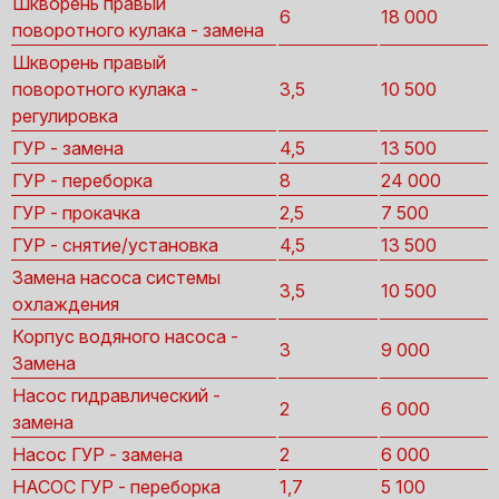
Шкворень правый
6
18 000
поворотного кулака - замена
Шкворень правый
поворотного кулака -
3,5
10 500
регулировка
ГУР - замена
4,5
13 500
ГУР - переборка
8
24 000
ГУР - прокачка
2,5
7 500
ГУР - снятие/установка
4,5
13 500
Замена насоса системы
3,5
10 500
охлаждения
Корпус водяного насоса -
3
9 000
Замена
Насос гидравлический -
2
6 000
замена
Насос ГУР - замена
2
6 000
НАСОС ГУР - переборка
1,7
5 100