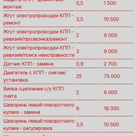
0,5
1 500
монтаж
Жгут электропроводки КПП -
3,5
10 500
ремонт
Жгут электропроводки КПП -
2
6 000
ревизия/прозвонка/ремонт
Жгут электропроводки КПП -
3
9 000
ревизия/поиск неисправности
Датчик КПП - замена
0,9
2 700
Двигатель с КПП - снятие/
25
75 000
установка
Вилка сцепления с/у КПП
2
6 000
снята
Шкворень левый поворотного
6
18 000
кулака - замена
Шкворень левый поворотного
3,5
10 500
кулака - регулировка