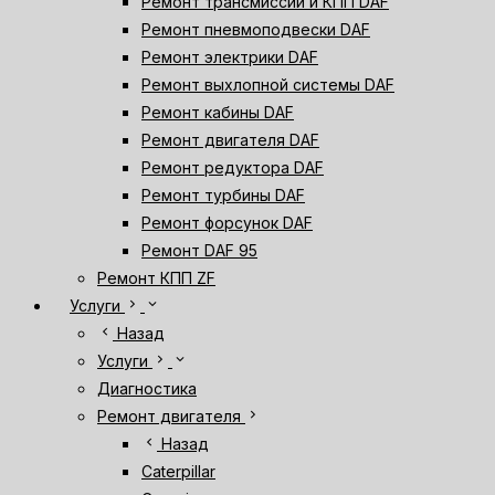
Ремонт трансмиссии и КПП DAF
Ремонт пневмоподвески DAF
Ремонт электрики DAF
Ремонт выхлопной системы DAF
Ремонт кабины DAF
Ремонт двигателя DAF
Ремонт редуктора DAF
Ремонт турбины DAF
Ремонт форсунок DAF
Ремонт DAF 95
Ремонт КПП ZF
chevron_right
expand_more
Услуги
chevron_left
Назад
chevron_right
expand_more
Услуги
Диагностика
chevron_right
Ремонт двигателя
chevron_left
Назад
Caterpillar