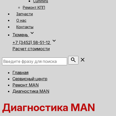
Cummins
Ремонт КПП
Запчасти
О нас
Контакты
expand_more
Тюмень
expand_more
+7 (3452) 58-51-12
Расчет стоимости
search
close
Главная
Сервисный центр
Ремонт MAN
Диагностика MAN
Диагностика MAN