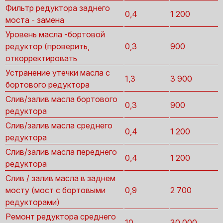
Фильтр редуктора заднего
0,4
1 200
моста - замена
Уровень масла -бортовой
редуктор (проверить,
0,3
900
откорректировать
Устранение утечки масла с
1,3
3 900
бортового редуктора
Слив/залив масла бортового
0,3
900
редуктора
Слив/залив масла среднего
0,4
1 200
редуктора
Слив/залив масла переднего
0,4
1 200
редуктора
Слив / залив масла в заднем
мосту (мост с бортовыми
0,9
2 700
редукторами)
Ремонт редуктора среднего
10
30 000