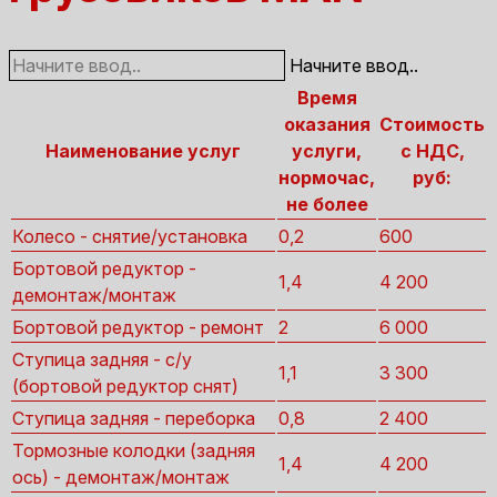
Начните ввод..
Время
оказания
Стоимость
Наименование услуг
услуги,
с НДС,
нормочас,
руб:
не более
Колесо - снятие/установка
0,2
600
Бортовой редуктор -
1,4
4 200
демонтаж/монтаж
Бортовой редуктор - ремонт
2
6 000
Ступица задняя - с/у
1,1
3 300
(бортовой редуктор снят)
Ступица задняя - переборка
0,8
2 400
Тормозные колодки (задняя
1,4
4 200
ось) - демонтаж/монтаж