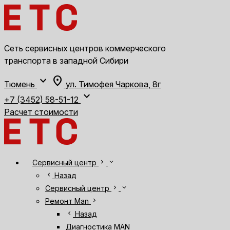
Сеть сервисных центров коммерческого
транспорта в западной Сибири
expand_more
location_on
Тюмень
ул. Тимофея Чаркова, 8г
expand_more
+7 (3452) 58-51-12
Расчет стоимости
chevron_right
expand_more
Сервисный центр
chevron_left
Назад
chevron_right
expand_more
Сервисный центр
chevron_right
Ремонт Man
chevron_left
Назад
Диагностика MAN