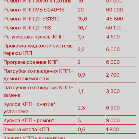
Ремонт КПП Volvo VT2014B
19
57 000
Ремонт КПП MB G240-16
20
60 000
Ремонт КПП ZF 9S1310
15,6
46 800
Ремонт КПП ZF 16S
16,7
50 100
Регулировка кулисы КПП
1,5
4 500
Прокачка жидкости системы
2,2
6 600
перекл.КПП
Програмирование КПП
2
6 000
Патрубок охлаждения КПП -
0,9
2 700
демонтаж/монтаж
Патрубок охлаждения КПП -
1,1
3 300
замена
Кулиса КПП - снятие/
2,3
6 900
установка
Кулиса КПП - ремонт
3
9 000
Замена масла КПП
0,6
1 800
Защита КПП - демонтаж/