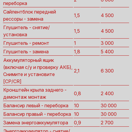
переборка
Сайлентблок передней
1,5
4 500
рессоры - замена
Глушитель - снятие/
1,5
4 500
установка
Глушитель - ремонт
1
3 000
Глушитель - замена
1,8
5 400
Аккумуляторный ящик
(включая с/у и проверку АКБ),
2,1
6 300
Снимите и установите
[CP/CR]
Кронштейн крыла заднего -
0,8
2 400
демонтаж монтаж
Балансир левый - переборка
10
30 000
Балансир правый - переборка
10
30 000
Замена энергоаккумулятора
0,9
2 700
Энергоаккумулятор - снятие/