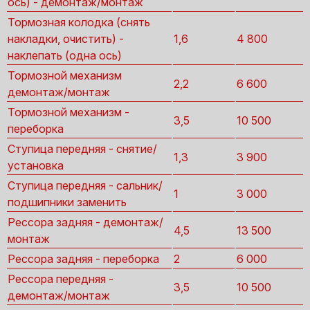
ось) - демонтаж/монтаж
Тормозная колодка (снять
накладки, очистить) -
1,6
4 800
наклепать (одна ось)
Тормозной механизм
2,2
6 600
демонтаж/монтаж
Тормозной механизм -
3,5
10 500
переборка
Ступица передняя - снятие/
1,3
3 900
установка
Ступица передняя - сальник/
1
3 000
подшипники заменить
Рессора задняя - демонтаж/
4,5
13 500
монтаж
Рессора задняя - переборка
2
6 000
Рессора передняя -
3,5
10 500
демонтаж/монтаж