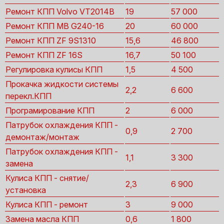
Ремонт КПП Volvo VT2014B
19
57 000
Ремонт КПП MB G240-16
20
60 000
Ремонт КПП ZF 9S1310
15,6
46 800
Ремонт КПП ZF 16S
16,7
50 100
Регулировка кулисы КПП
1,5
4 500
Прокачка жидкости системы
2,2
6 600
перекл.КПП
Програмирование КПП
2
6 000
Патрубок охлаждения КПП -
0,9
2 700
демонтаж/монтаж
Патрубок охлаждения КПП -
1,1
3 300
замена
Кулиса КПП - снятие/
2,3
6 900
установка
Кулиса КПП - ремонт
3
9 000
Замена масла КПП
0,6
1 800