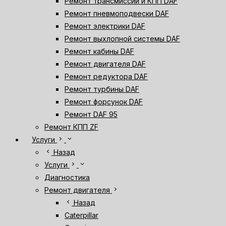
Ремонт трансмиссии и КПП DAF
Ремонт пневмоподвески DAF
Ремонт электрики DAF
Ремонт выхлопной системы DAF
Ремонт кабины DAF
Ремонт двигателя DAF
Ремонт редуктора DAF
Ремонт турбины DAF
Ремонт форсунок DAF
Ремонт DAF 95
Ремонт КПП ZF
chevron_right
expand_more
Услуги
chevron_left
Назад
chevron_right
expand_more
Услуги
Диагностика
chevron_right
Ремонт двигателя
chevron_left
Назад
Caterpillar