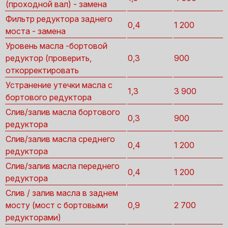
(проходной вал) - замена
Фильтр редуктора заднего
0,4
1 200
моста - замена
Уровень масла -бортовой
редуктор (проверить,
0,3
900
откорректировать
Устранение утечки масла с
1,3
3 900
бортового редуктора
Слив/залив масла бортового
0,3
900
редуктора
Слив/залив масла среднего
0,4
1 200
редуктора
Слив/залив масла переднего
0,4
1 200
редуктора
Слив / залив масла в заднем
мосту (мост с бортовыми
0,9
2 700
редукторами)