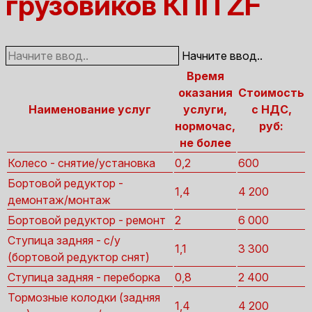
грузовиков КПП ZF
Начните ввод..
Время
оказания
Стоимость
Наименование услуг
услуги,
с НДС,
нормочас,
руб:
не более
Колесо - снятие/установка
0,2
600
Бортовой редуктор -
1,4
4 200
демонтаж/монтаж
Бортовой редуктор - ремонт
2
6 000
Ступица задняя - с/у
1,1
3 300
(бортовой редуктор снят)
Ступица задняя - переборка
0,8
2 400
Тормозные колодки (задняя
1,4
4 200