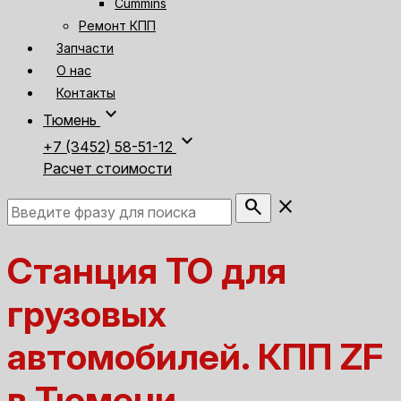
Cummins
Ремонт КПП
Запчасти
О нас
Контакты
expand_more
Тюмень
expand_more
+7 (3452) 58-51-12
Расчет стоимости
search
close
Станция ТО для
грузовых
автомобилей. КПП ZF
в Тюмени