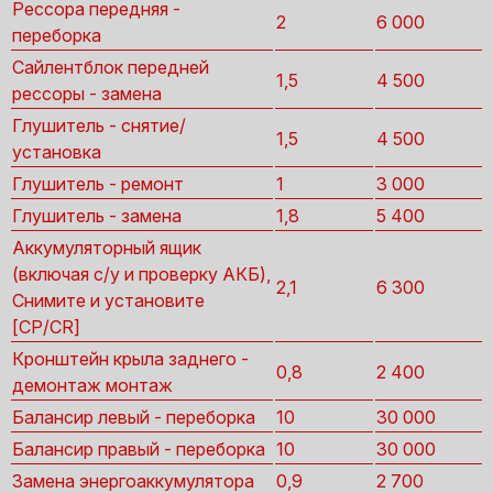
Рессора передняя -
2
6 000
переборка
Сайлентблок передней
1,5
4 500
рессоры - замена
Глушитель - снятие/
1,5
4 500
установка
Глушитель - ремонт
1
3 000
Глушитель - замена
1,8
5 400
Аккумуляторный ящик
(включая с/у и проверку АКБ),
2,1
6 300
Снимите и установите
[CP/CR]
Кронштейн крыла заднего -
0,8
2 400
демонтаж монтаж
Балансир левый - переборка
10
30 000
Балансир правый - переборка
10
30 000
Замена энергоаккумулятора
0,9
2 700