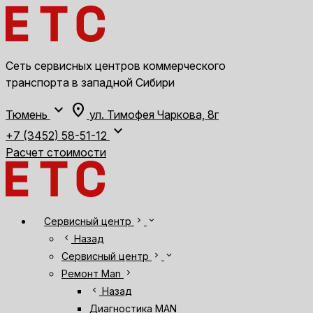
Сеть сервисных центров коммерческого
транспорта в западной Сибири
expand_more
location_on
Тюмень
ул. Тимофея Чаркова, 8г
expand_more
+7 (3452) 58-51-12
Расчет стоимости
chevron_right
expand_more
Сервисный центр
chevron_left
Назад
chevron_right
expand_more
Сервисный центр
chevron_right
Ремонт Man
chevron_left
Назад
Диагностика MAN