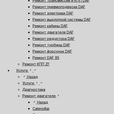
Ремонт трансмиссии и КПП DAF
Ремонт пневмоподвески DAF
Ремонт электрики DAF
Ремонт выхлопной системы DAF
Ремонт кабины DAF
Ремонт двигателя DAF
Ремонт редуктора DAF
Ремонт турбины DAF
Ремонт форсунок DAF
Ремонт DAF 95
Ремонт КПП ZF
chevron_right
expand_more
Услуги
chevron_left
Назад
chevron_right
expand_more
Услуги
Диагностика
chevron_right
Ремонт двигателя
chevron_left
Назад
Caterpillar