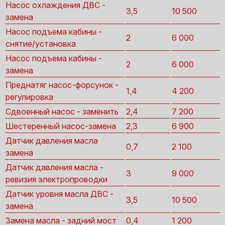
Насос охлаждения ДВС -
3,5
10 500
замена
Насос подъема кабины -
2
6 000
снятие/установка
Насос подъема кабины -
2
6 000
замена
Преднатяг насос-форсунок -
1,4
4 200
регулировка
Сдвоенный насос - заменить
2,4
7 200
Шестеренный насос-замена
2,3
6 900
Датчик давления масла
0,7
2 100
замена
Датчик давления масла -
3
9 000
ревизия электропроводки
Датчик уровня масла ДВС -
3,5
10 500
замена
Замена масла - задний мост
0,4
1 200