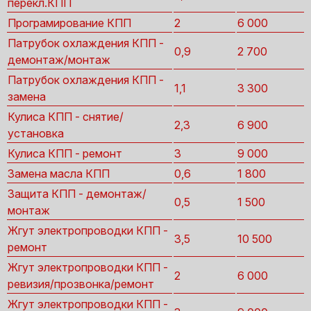
перекл.КПП
Програмирование КПП
2
6 000
Патрубок охлаждения КПП -
0,9
2 700
демонтаж/монтаж
Патрубок охлаждения КПП -
1,1
3 300
замена
Кулиса КПП - снятие/
2,3
6 900
установка
Кулиса КПП - ремонт
3
9 000
Замена масла КПП
0,6
1 800
Защита КПП - демонтаж/
0,5
1 500
монтаж
Жгут электропроводки КПП -
3,5
10 500
ремонт
Жгут электропроводки КПП -
2
6 000
ревизия/прозвонка/ремонт
Жгут электропроводки КПП -