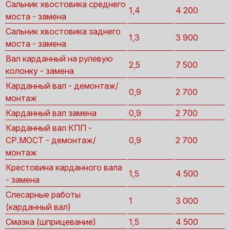
Сальник хвостовика среднего
1,4
4 200
моста - замена
Сальник хвостовика заднего
1,3
3 900
моста - замена
Вал карданный на рулевую
2,5
7 500
колонку - замена
Карданный вал - демонтаж/
0,9
2 700
монтаж
Карданный вал замена
0,9
2 700
Карданный вал КПП -
СР.МОСТ - демонтаж/
0,9
2 700
монтаж
Крестовина карданного вала
1,5
4 500
- замена
Слесарные работы
1
3 000
(карданный вал)
Смазка (шприцевание)
1,5
4 500