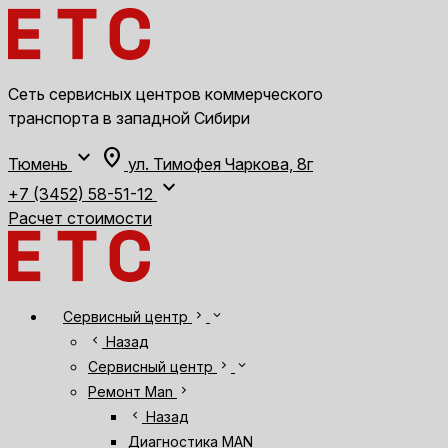
Сеть сервисных центров коммерческого
транспорта в западной Сибири
expand_more
location_on
Тюмень
ул. Тимофея Чаркова, 8г
expand_more
+7 (3452) 58-51-12
Расчет стоимости
chevron_right
expand_more
Сервисный центр
chevron_left
Назад
chevron_right
expand_more
Сервисный центр
chevron_right
Ремонт Man
chevron_left
Назад
Диагностика MAN