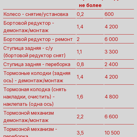
не более
Колесо - снятие/установка
0,2
600
Бортовой редуктор -
1,4
4 200
демонтаж/монтаж
Бортовой редуктор - ремонт
2
6 000
Ступица задняя - с/у
1,1
3 300
(бортовой редуктор снят)
Ступица задняя - переборка
0,8
2 400
Тормозные колодки (задняя
1,4
4 200
ось) - демонтаж/монтаж
Тормозная колодка (снять
накладки, очистить) -
1,6
4 800
наклепать (одна ось)
Тормозной механизм
2,2
6 600
демонтаж/монтаж
Тормозной механизм -
3,5
10 500
переборка