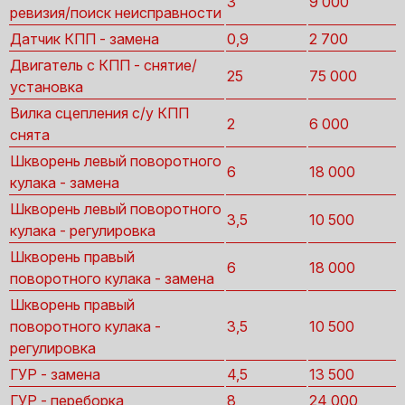
3
9 000
ревизия/поиск неисправности
Датчик КПП - замена
0,9
2 700
Двигатель с КПП - снятие/
25
75 000
установка
Вилка сцепления с/у КПП
2
6 000
снята
Шкворень левый поворотного
6
18 000
кулака - замена
Шкворень левый поворотного
3,5
10 500
кулака - регулировка
Шкворень правый
6
18 000
поворотного кулака - замена
Шкворень правый
поворотного кулака -
3,5
10 500
регулировка
ГУР - замена
4,5
13 500
ГУР - переборка
8
24 000