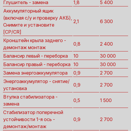
Глушитель - замена
1,8
5 400
Аккумуляторный ящик
(включая с/у и проверку АКБ),
2,1
6 300
Снимите и установите
[CP/CR]
Кронштейн крыла заднего -
0,8
2 400
демонтаж монтаж
Балансир левый - переборка
10
30 000
Балансир правый - переборка
10
30 000
Замена энергоаккумулятора
0,9
2 700
Энергоаккумулятор - снятие/
0,9
2 700
установка
Втулка стабилизатора -
0,5
1 500
замена
Стабилизатор поперечной
устойчивости 1-я ось -
0,9
2 700
демонтаж/монтаж