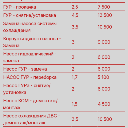
ГУР - прокачка
2,5
7 500
ГУР - снятие/установка
4,5
13 500
Замена насоса системы
3,5
10 500
охлаждения
Корпус водяного насоса -
3
9 000
Замена
Насос гидравлический -
2
6 000
замена
Насос ГУР - замена
2
6 000
НАСОС ГУР - переборка
1,7
5 100
Насос ГУРа - снятие/
2
6 000
установка
Насос КОМ - демонтаж/
1,5
4 500
монтаж
Насос охлаждения ДВС -
3,5
10 500
демонтаж/монтаж