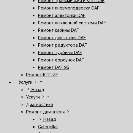
Ремонт трансмиссии и КПП DAF
Ремонт пневмоподвески DAF
Ремонт электрики DAF
Ремонт выхлопной системы DAF
Ремонт кабины DAF
Ремонт двигателя DAF
Ремонт редуктора DAF
Ремонт турбины DAF
Ремонт форсунок DAF
Ремонт DAF 95
Ремонт КПП ZF
chevron_right
expand_more
Услуги
chevron_left
Назад
chevron_right
expand_more
Услуги
Диагностика
chevron_right
Ремонт двигателя
chevron_left
Назад
Caterpillar