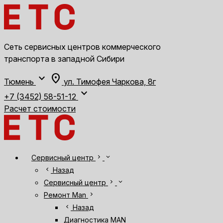
Сеть сервисных центров коммерческого
транспорта в западной Сибири
expand_more
location_on
Тюмень
ул. Тимофея Чаркова, 8г
expand_more
+7 (3452) 58-51-12
Расчет стоимости
chevron_right
expand_more
Сервисный центр
chevron_left
Назад
chevron_right
expand_more
Сервисный центр
chevron_right
Ремонт Man
chevron_left
Назад
Диагностика MAN