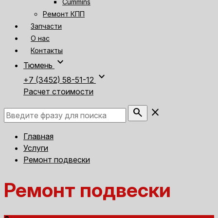
Cummins
Ремонт КПП
Запчасти
О нас
Контакты
expand_more
Тюмень
expand_more
+7 (3452) 58-51-12
Расчет стоимости
search
close
Главная
Услуги
Ремонт подвески
Ремонт подвески